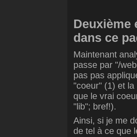
Deuxième ét
dans ce pa
Maintenant analy
passe par "/web".
pas pas appliqu
"coeur" (1) et l
que le vrai coeu
"lib"; bref!).
Ainsi, si je me
de tel à ce que 