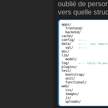
oublié de person
vers quelle struc
apps/

  frontend/

  backend/

cache/

config/  
<----
data/    
<----  Les répert
  sql/   
<----
doc/

lib/

  model/

log/     
<--- Celui-là pou
plugins/

test/

  bootstrap/

  unit/

  functional/

web/

  css/

  images/

  js/

  uploads/