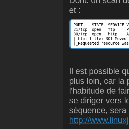
Donc on scan de
et :
PORT    STATE  SERVICE V
21/tcp  open   ftp     P
80/tcp  open   http    A
| html-title: 301 Moved 
|_Requested resource was
Il est possible q
plus loin, car la
l'habitude de fa
se diriger vers 
séquence, sera 
http://www.linux