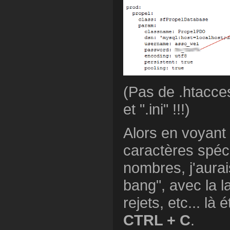
(Pas de .htacces
et ".ini" !!!)
Alors en voyan
caractères spéc
nombres, j'aurai
bang", avec la l
rejets, etc... là
CTRL + C
.