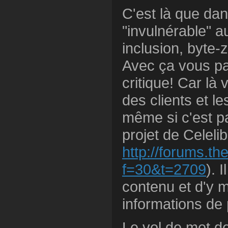
C'est là que dans
"invulnérable" 
inclusion, byte-
Avec ça vous pas
critique! Car là
des clients et l
même si c'est pa
projet de Celeli
http://forums.t
f=30&t=2709
). 
contenu et d'y m
informations de 
Le vol de mot de