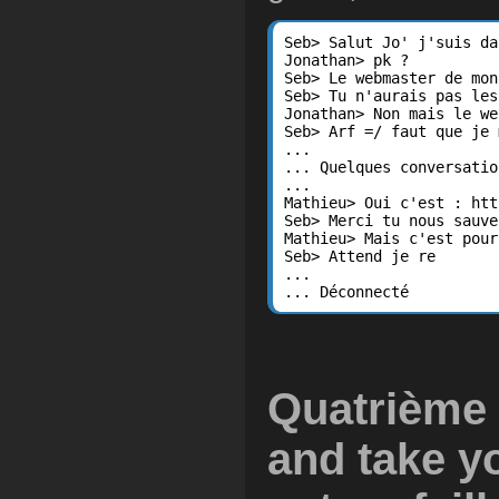
Seb> Salut Jo' j'suis da
Jonathan> pk ?

Seb> Le webmaster de mon
Seb> Tu n'aurais pas les
Jonathan> Non mais le we
Seb> Arf =/ faut que je 
...

... Quelques conversatio
...

Mathieu> Oui c'est : htt
Seb> Merci tu nous sauve
Mathieu> Mais c'est pour
Seb> Attend je re

...

... Déconnecté
Quatrième é
and take y