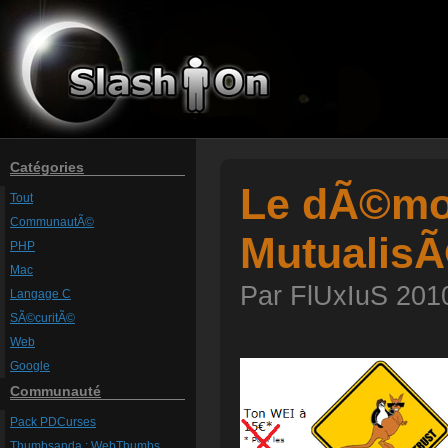
Catégories
Le dÃ©mo
Tout
CommunautÃ©
MutualisÃ
PHP
Mac
Par FlUxIuS 2010
Langage C
SÃ©curitÃ©
Web
Google
Communauté
Pack PDCurses
Thumbsanda : WebThumbs