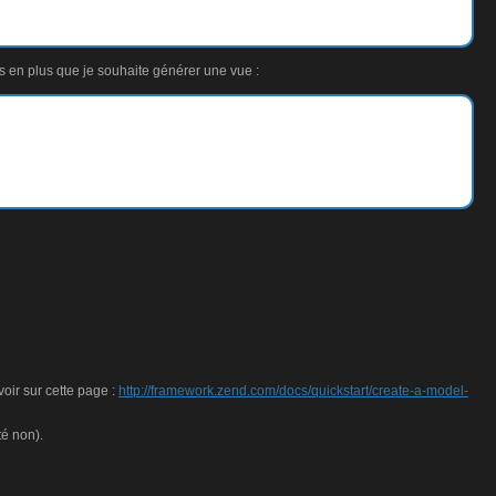
s en plus que je souhaite générer une vue :
ir sur cette page :
http://framework.zend.com/docs/quickstart/create-a-model-
té non).