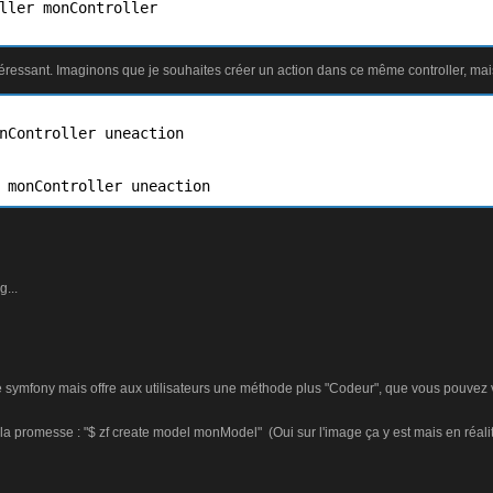
ller monController

éressant. Imaginons que je souhaites créer un action dans ce même controller, mai
nController uneaction

 monController uneaction
...
mfony mais offre aux utilisateurs une méthode plus "Codeur", que vous pouvez vo
a promesse : "$ zf create model monModel" (Oui sur l'image ça y est mais en réali