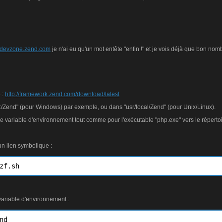
//devzone.zend.com
je n'ai eu qu'un mot entête "enfin !" et je vois déjà que bon no
 :
http://framework.zend.com/download/latest
/Zend" (pour Windows) par exemple, ou dans "usr/local/Zend" (pour Unix/Linux).
e variable d'environnement tout comme pour l'exécutable "php.exe" vers le répertoi
 un lien symbolique :
zf.sh
variable d'environnement :
d
