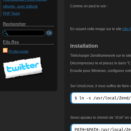
Comme on peut le voir :
eBooks : avec IziBook
PHP Team
Rechercher
En voyant cette image sur le site
http:
Fils Rss
Installation
Fil des posts
Télécharger Zendframework sur le site
Décompressez-le et placez le dans "C:
Ensuite pour Windows, configurez votr
Sur Unix/Linux, il vous suffira de faire
$ ln -s /usr/local/Zend/
Sinon ajoutez le chemin de "zf.sh" en 
PATH=$PATH:/usr/local/Zen