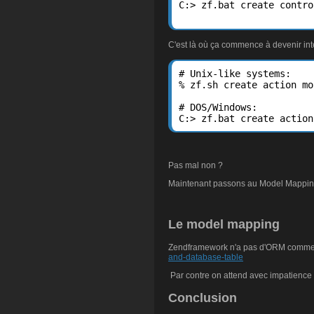
C:> zf.bat create contro
C'est là où ça commence à devenir int
# Unix-like systems:

% zf.sh create action mo
# DOS/Windows:

C:> zf.bat create action
Pas mal non ?
Maintenant passons au Model Mapping
Le model mapping
Zendframework n'a pas d'ORM comme sy
and-database-table
Par contre on attend avec impatience l
Conclusion