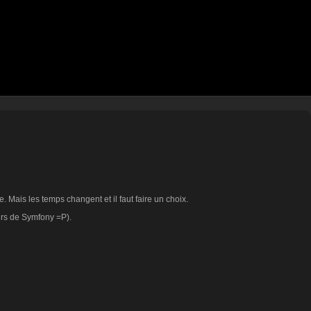
Mais les temps changent et il faut faire un choix.
urs de Symfony =P).