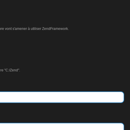
mbre vont s'amener à utiliser ZendFramework.
re "C:/Zend".