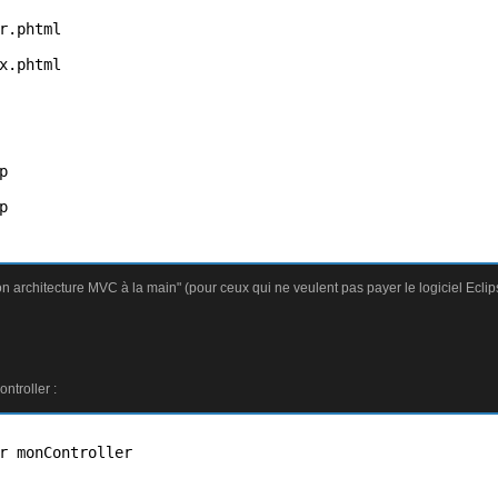
r.phtml

x.phtml





on architecture MVC à la main" (pour ceux qui ne veulent pas payer le logiciel Eclip
ntroller :
r monController
