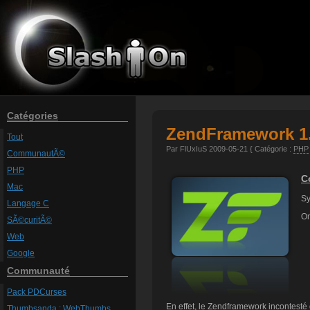
Catégories
ZendFramework 1.
Tout
Par FlUxIuS 2009-05-21 { Catégorie :
PHP
CommunautÃ©
PHP
C
Mac
Sy
Langage C
On
SÃ©curitÃ©
Web
Google
Communauté
Pack PDCurses
En effet, le Zendframework incontesté
Thumbsanda : WebThumbs