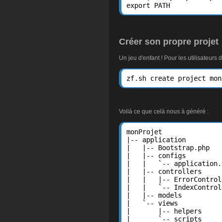
export PATH
Créer son propre projet
Un jeu d'enfant ! Pour les utilisateur
zf.sh create project mon
Voilà ce que celà nous à généré :
monProjet

|-- application

|   |-- Bootstrap.php

|   |-- configs

|   |   `-- application.i
|   |-- controllers

|   |   |-- ErrorControl
|   |   `-- IndexControl
|   |-- models

|   `-- views

|       |-- helpers

|       `-- scripts
