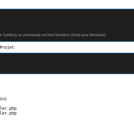
s de Symfony, la commande est bien familière (zf.bat pour Windows) :
Projet
ni

ler.php

ler.php
