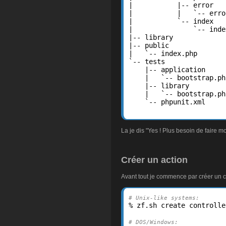
|           |-- error

|           |   `-- erro
|           `-- index

|               `-- inde
|-- library

|-- public

|   `-- index.php

`-- tests

    |-- application

    |   `-- bootstrap.php
    |-- library

    |   `-- bootstrap.php
    `-- phpunit.xml

La je dis "Yes ! Plus besoin de faire m
Créer un action
Avant tout je commence par créer un co
# Unix-like systems:
% zf.sh create controlle
# DOS/Windows: